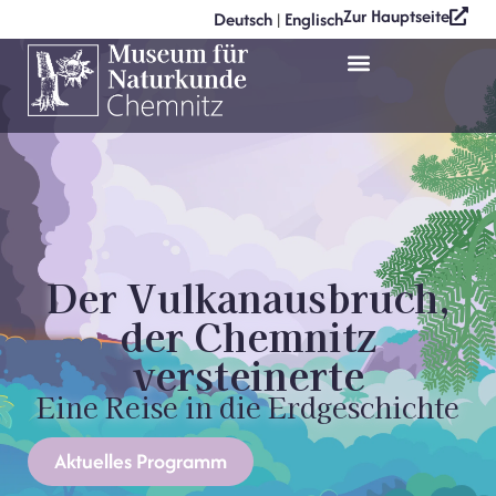
Zur Hauptseite
Deutsch
Englisch
|
Der Vulkanausbruch,
der Chemnitz
versteinerte
Eine Reise in die Erdgeschichte
Aktuelles Programm