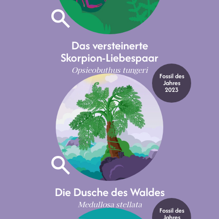
Das versteinerte
Skorpion-Liebespaar
Opsieobuthus tungeri
Fossil des
Jahres
2023
Die Dusche des Waldes
Medullosa stellata
Fossil des
Jahres